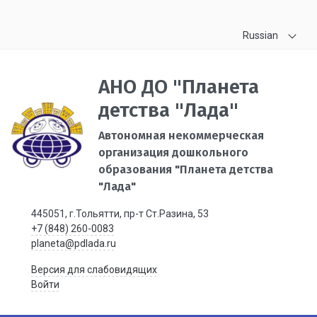
Russian
АНО ДО "Планета
детства "Лада"
Автономная некоммерческая
организация дошкольного
образования "Планета детства
"Лада"
445051, г.Тольятти, пр-т Ст.Разина, 53
+7 (848) 260-0083
planeta@pdlada.ru
Версия для слабовидящих
Войти