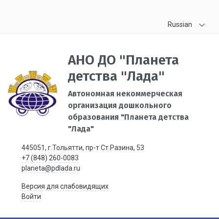
Russian
АНО ДО "Планета
детства "Лада"
Автономная некоммерческая
организация дошкольного
образования "Планета детства
"Лада"
445051, г.Тольятти, пр-т Ст.Разина, 53
+7 (848) 260-0083
planeta@pdlada.ru
Версия для слабовидящих
Войти