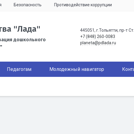
я
Безопасность
Противодействие коррупции
тва "Лада"
445051, г.Тольятти, пр-т Ст
+7 (848) 260-0083
зация дошкольного
planeta@pdlada.ru
"
Педагогам
Молодежный навигатор
Конт