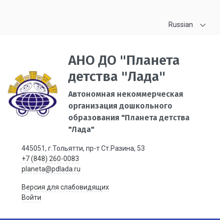
Russian
АНО ДО "Планета
детства "Лада"
Автономная некоммерческая
организация дошкольного
образования "Планета детства
"Лада"
445051, г.Тольятти, пр-т Ст.Разина, 53
+7 (848) 260-0083
planeta@pdlada.ru
Версия для слабовидящих
Войти