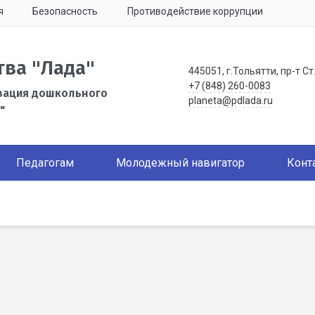
я
Безопасность
Противодействие коррупции
тва "Лада"
445051, г.Тольятти, пр-т Ст
+7 (848) 260-0083
зация дошкольного
planeta@pdlada.ru
"
Педагогам
Молодежный навигатор
Конт