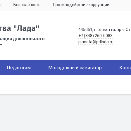
я
Безопасность
Противодействие коррупции
тва "Лада"
445051, г.Тольятти, пр-т Ст
+7 (848) 260-0083
зация дошкольного
planeta@pdlada.ru
"
Педагогам
Молодежный навигатор
Конт