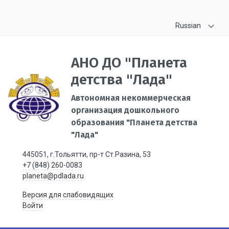
Russian
АНО ДО "Планета
детства "Лада"
Автономная некоммерческая
организация дошкольного
образования "Планета детства
"Лада"
445051, г.Тольятти, пр-т Ст.Разина, 53
+7 (848) 260-0083
planeta@pdlada.ru
Версия для слабовидящих
Войти