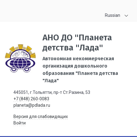
Russian
АНО ДО "Планета
детства "Лада"
Автономная некоммерческая
организация дошкольного
образования "Планета детства
"Лада"
445051, г.Тольятти, пр-т Ст.Разина, 53
+7 (848) 260-0083
planeta@pdlada.ru
Версия для слабовидящих
Войти