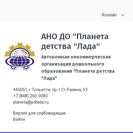
Russian
АНО ДО "Планета
детства "Лада"
Автономная некоммерческая
организация дошкольного
образования "Планета детства
"Лада"
445051, г.Тольятти, пр-т Ст.Разина, 53
+7 (848) 260-0083
planeta@pdlada.ru
Версия для слабовидящих
Войти