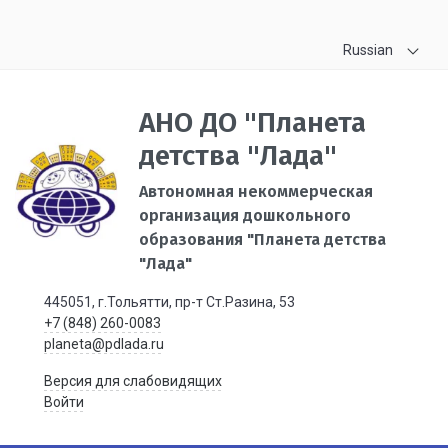
Russian
АНО ДО "Планета
детства "Лада"
Автономная некоммерческая
организация дошкольного
образования "Планета детства
"Лада"
445051, г.Тольятти, пр-т Ст.Разина, 53
+7 (848) 260-0083
planeta@pdlada.ru
Версия для слабовидящих
Войти