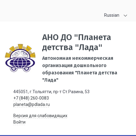
Russian
АНО ДО "Планета
детства "Лада"
Автономная некоммерческая
организация дошкольного
образования "Планета детства
"Лада"
445051, г.Тольятти, пр-т Ст.Разина, 53
+7 (848) 260-0083
planeta@pdlada.ru
Версия для слабовидящих
Войти