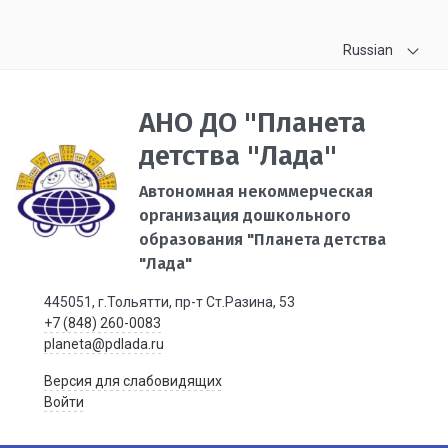
Russian
АНО ДО "Планета
детства "Лада"
Автономная некоммерческая
организация дошкольного
образования "Планета детства
"Лада"
445051, г.Тольятти, пр-т Ст.Разина, 53
+7 (848) 260-0083
planeta@pdlada.ru
Версия для слабовидящих
Войти