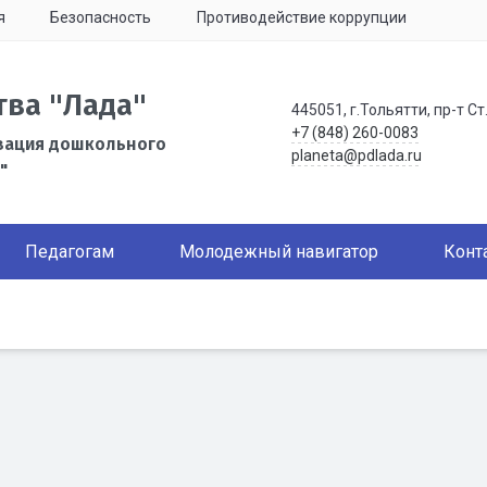
я
Безопасность
Противодействие коррупции
тва "Лада"
445051, г.Тольятти, пр-т Ст
+7 (848) 260-0083
зация дошкольного
planeta@pdlada.ru
"
Педагогам
Молодежный навигатор
Конт