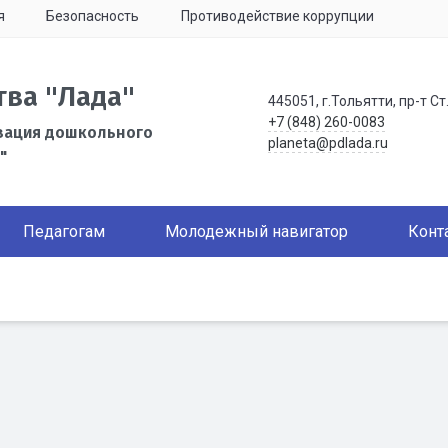
я
Безопасность
Противодействие коррупции
тва "Лада"
445051, г.Тольятти, пр-т Ст
+7 (848) 260-0083
зация дошкольного
planeta@pdlada.ru
"
Педагогам
Молодежный навигатор
Конт