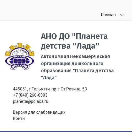
Russian
АНО ДО "Планета
детства "Лада"
Автономная некоммерческая
организация дошкольного
образования "Планета детства
"Лада"
445051, г.Тольятти, пр-т Ст.Разина, 53
+7 (848) 260-0083
planeta@pdlada.ru
Версия для слабовидящих
Войти