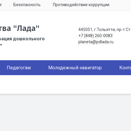
я
Безопасность
Противодействие коррупции
тва "Лада"
445051, г.Тольятти, пр-т Ст
+7 (848) 260-0083
зация дошкольного
planeta@pdlada.ru
"
Педагогам
Молодежный навигатор
Конт