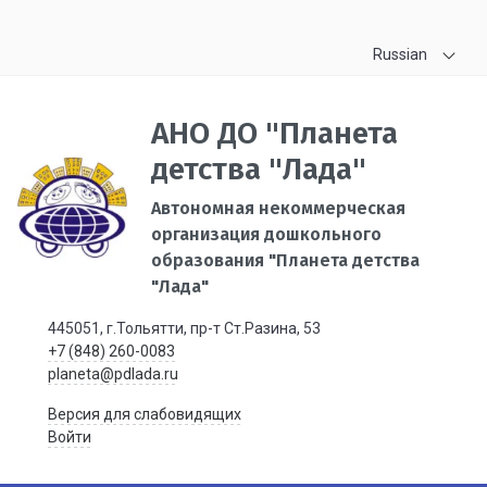
Russian
АНО ДО "Планета
детства "Лада"
Автономная некоммерческая
организация дошкольного
образования "Планета детства
"Лада"
445051, г.Тольятти, пр-т Ст.Разина, 53
+7 (848) 260-0083
planeta@pdlada.ru
Версия для слабовидящих
Войти