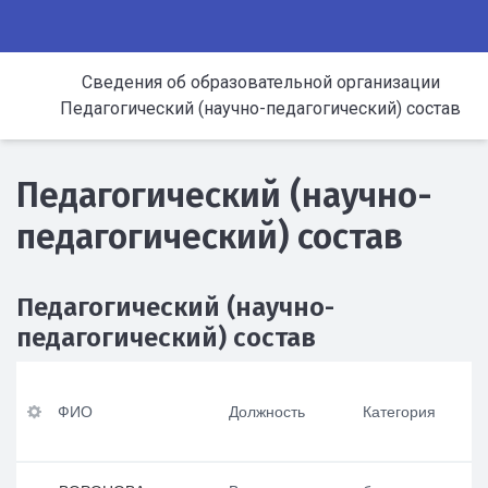
Сведения об образовательной организации
Педагогический (научно-педагогический) состав
Педагогический (научно-
педагогический) состав
Педагогический (научно-
педагогический) состав
ФИ
Ур
По
Оп
О
ов
вы
ыт
ФИО
Должность
Категория
ен
ше
ра
ь
ни
бот
До
пр
е
ы в
лж