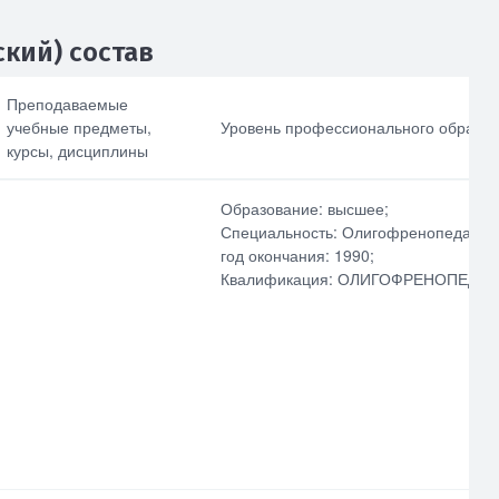
кий) состав
Преподаваемые 
Повышение
Номер детского
квалификации за
сада
учебные предметы, 
Уровень профессионального образов
последние 3 года
курсы, дисциплины
Наименование
Профессиональна
общеобразователь
Образование: высшее;
я переподготовка
ной программы
Специальность: Олигофренопедагоги
год окончания: 1990;
Опыт работы в
профессиональной
Квалификация: ОЛИГОФРЕНОПЕДАГ
сфере
Выбрать все
Отменить все