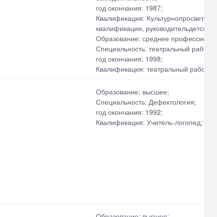
год окончания: 1987;
Квалификация: Культурнопросветите
квалификации, руководительдетского
Образование: среднее профессиона
Специальность: театральный работни
год окончания: 1998;
Квалификация: театральный работник
Образование: высшее;
Специальность: Дефектология;
год окончания: 1992;
Квалификация: Учитель-логопед;
Образование: высшее;