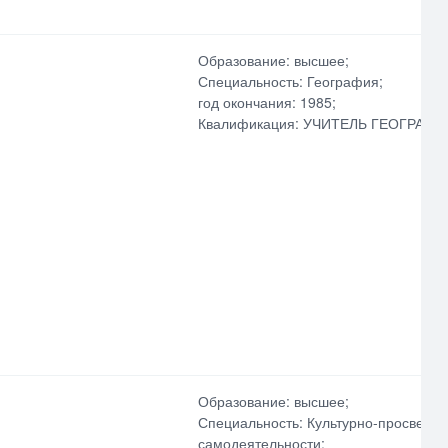
Образование: высшее;
Специальность: География;
год окончания: 1985;
Квалификация: УЧИТЕЛЬ ГЕОГРАФИ
Образование: высшее;
Специальность: Культурно-просветите
самодеятельности;