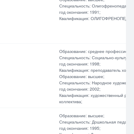
Специальность: Олигофренопедагоги
год окончания: 1991;
Квалификация: ОЛИГОФРЕНОПЕДАГ
Образование: среднее профессиона
Специальность: Социально-культурна
год окончания: 1998;
Квалификация: преподаватель хорео
Образование: высшее;
Специальность: Народное художестве
год окончания: 2002;
Квалификация: художественный руко
коллектива;
Образование: высшее;
Специальность: Дошкольная педагоги
год окончания: 1995;