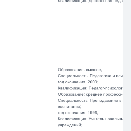
Квалификация: Дошкольная педагогик
Образование: высшее;
Специальность: Педагогика и психоло
год окончания: 2003;
Квалификация: Педагог-психолог;
Образование: среднее профессиона
Специальность: Преподавание в нач
воспитание;
год окончания: 1996;
Квалификация: Учитель начальных кл
учреждений;