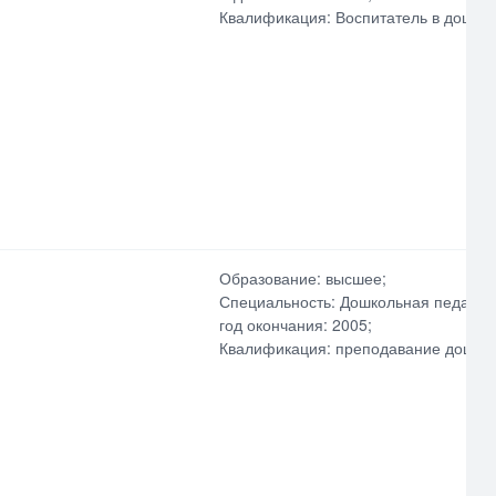
Квалификация: Воспитатель в дошко
Образование: высшее;
Специальность: Дошкольная педагоги
год окончания: 2005;
Квалификация: преподавание дошколь