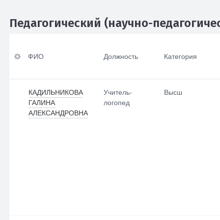
Педагогический (научно-педагогичес
Уровень
ФИО
профессиональног
ФИО
Должность
Категория
о образования
Должность
(направление,
квалификация)
Категория
КАДИЛЬНИКОВА
Учитель-
Высш
ГАЛИНА
логопед
Ученая степень
Преподаваемые
АЛЕКСАНДРОВНА
учебные предметы,
Ученое звание
курсы, дисциплины
По умолчанию