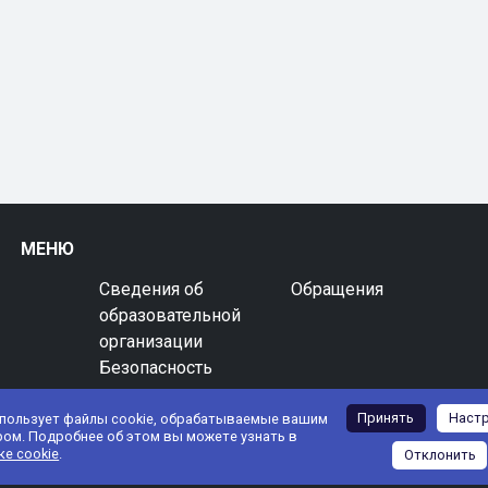
МЕНЮ
Сведения об
Обращения
образовательной
организации
Безопасность
Принять
Наст
спользует файлы cookie, обрабатываемые вашим
ром. Подробнее об этом вы можете узнать в
ке cookie
.
Отклонить