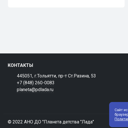
КОНТАКТЫ
445051, г.Тольятти, пр-т Ст.Разина, 53
+7 (848) 260-0083
planeta@pdlada.ru
Сайт и
браузе
Полити
© 2022 АНО ДО "Планета детства "Лада"