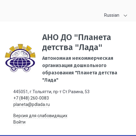
Russian
АНО ДО "Планета
детства "Лада"
Автономная некоммерческая
организация дошкольного
образования "Планета детства
"Лада"
445051, г.Тольятти, пр-т Ст.Разина, 53
+7 (848) 260-0083
planeta@pdlada.ru
Версия для слабовидящих
Войти