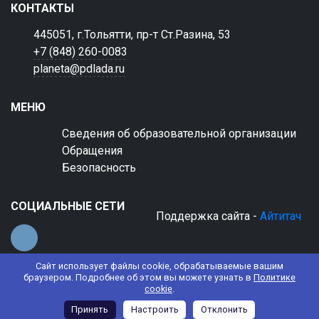
КОНТАКТЫ
445051, г.Тольятти, пр-т Ст.Разина, 53
+7 (848) 260-0083
planeta@pdlada.ru
МЕНЮ
Сведения об образовательной организации
Обращения
Безопасность
СОЦИАЛЬНЫЕ СЕТИ
Поддержка сайта -
Айтитач
Сайт использует файлы cookie, обрабатываемые вашим
браузером. Подробнее об этом вы можете узнать в
Политике
cookie
.
© 2022 АНО ДО "Планета детства "Лада"
Принять
Настроить
Отклонить