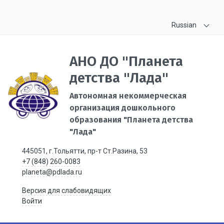
Russian
АНО ДО "Планета
детства "Лада"
Автономная некоммерческая
организация дошкольного
образования "Планета детства
"Лада"
445051, г.Тольятти, пр-т Ст.Разина, 53
+7 (848) 260-0083
planeta@pdlada.ru
Версия для слабовидящих
Войти