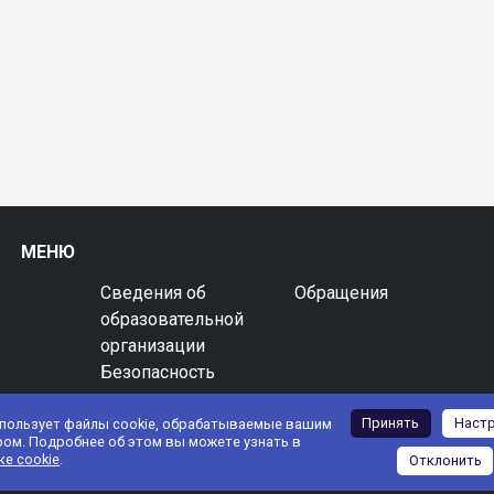
МЕНЮ
Сведения об
Обращения
образовательной
организации
Безопасность
Принять
Наст
спользует файлы cookie, обрабатываемые вашим
ром. Подробнее об этом вы можете узнать в
ке cookie
.
Отклонить