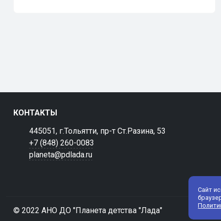
КОНТАКТЫ
445051, г.Тольятти, пр-т Ст.Разина, 53
+7 (848) 260-0083
planeta@pdlada.ru
Сайт и
браузе
Полити
© 2022 АНО ДО "Планета детства "Лада"