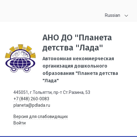
Russian
АНО ДО "Планета
детства "Лада"
Автономная некоммерческая
организация дошкольного
образования "Планета детства
"Лада"
445051, г.Тольятти, пр-т Ст.Разина, 53
+7 (848) 260-0083
planeta@pdlada.ru
Версия для слабовидящих
Войти