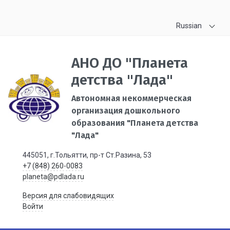
Russian
АНО ДО "Планета
детства "Лада"
Автономная некоммерческая
организация дошкольного
образования "Планета детства
"Лада"
445051, г.Тольятти, пр-т Ст.Разина, 53
+7 (848) 260-0083
planeta@pdlada.ru
Версия для слабовидящих
Войти