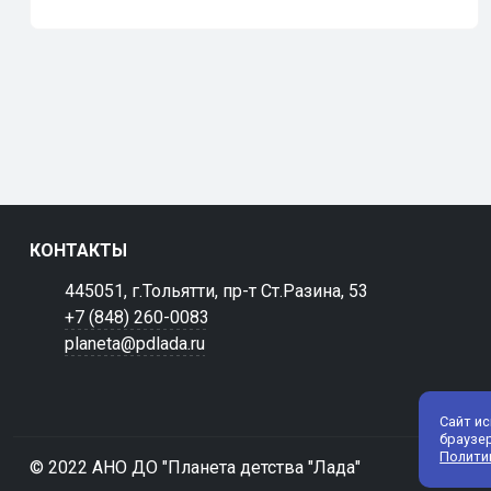
КОНТАКТЫ
445051, г.Тольятти, пр-т Ст.Разина, 53
+7 (848) 260-0083
planeta@pdlada.ru
Сайт и
браузе
Полити
© 2022 АНО ДО "Планета детства "Лада"