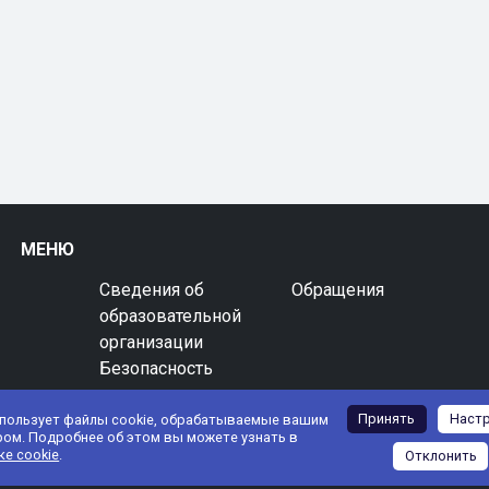
МЕНЮ
Сведения об
Обращения
образовательной
организации
Безопасность
Принять
Наст
спользует файлы cookie, обрабатываемые вашим
ром. Подробнее об этом вы можете узнать в
ке cookie
.
Отклонить