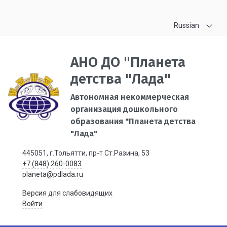
Russian
АНО ДО "Планета
детства "Лада"
Автономная некоммерческая
организация дошкольного
образования "Планета детства
"Лада"
445051, г.Тольятти, пр-т Ст.Разина, 53
+7 (848) 260-0083
planeta@pdlada.ru
Версия для слабовидящих
Войти