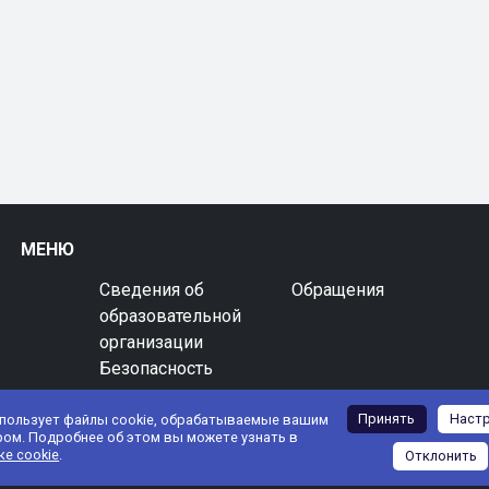
МЕНЮ
Сведения об
Обращения
образовательной
организации
Безопасность
Принять
Наст
спользует файлы cookie, обрабатываемые вашим
ром. Подробнее об этом вы можете узнать в
ке cookie
.
Отклонить