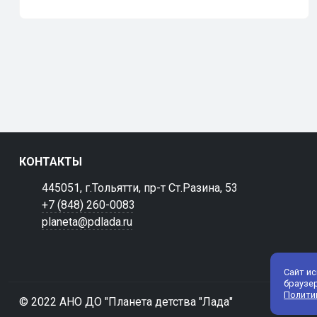
КОНТАКТЫ
445051, г.Тольятти, пр-т Ст.Разина, 53
+7 (848) 260-0083
planeta@pdlada.ru
Сайт и
браузе
Полити
© 2022 АНО ДО "Планета детства "Лада"