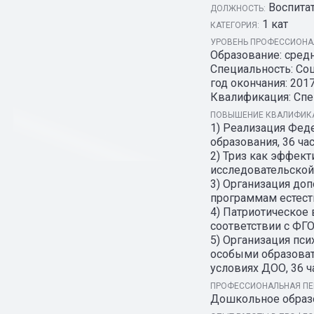
Воспита
ДОЛЖНОСТЬ:
1 кат
КАТЕГОРИЯ:
УРОВЕНЬ ПРОФЕССИОНАЛ
Образование: сред
Специальность: Соц
год окончания: 2017
Квалификация: Спе
ПОВЫШЕНИЕ КВАЛИФИКА
1) Реализация Фед
образования, 36 часо
2) Триз как эффект
исследовательской и
3) Организация до
программам естеств
4) Патриотическое
соответствии с ФГОС
5) Организация пс
особыми образоват
условиях ДОО, 36 ча
ПРОФЕССИОНАЛЬНАЯ ПЕ
Дошкольное образов