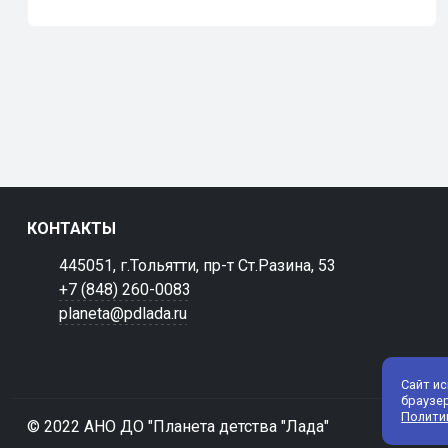
КОНТАКТЫ
445051, г.Тольятти, пр-т Ст.Разина, 53
+7 (848) 260-0083
planeta@pdlada.ru
Сайт и
браузе
Полити
© 2022 АНО ДО "Планета детства "Лада"