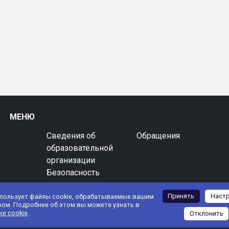
МЕНЮ
Сведения об
Обращения
образовательной
организации
Безопасность
Принять
Наст
спользует файлы cookie, обрабатываемые вашим
ром. Подробнее об этом вы можете узнать в
ке cookie
.
Отклонить