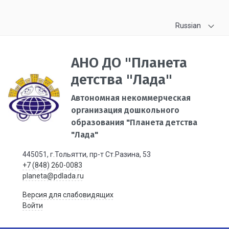
Russian
АНО ДО "Планета
детства "Лада"
Автономная некоммерческая
организация дошкольного
образования "Планета детства
"Лада"
445051, г.Тольятти, пр-т Ст.Разина, 53
+7 (848) 260-0083
planeta@pdlada.ru
Версия для слабовидящих
Войти