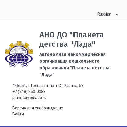
Russian
АНО ДО "Планета
детства "Лада"
Автономная некоммерческая
организация дошкольного
образования "Планета детства
"Лада"
445051, г.Тольятти, пр-т Ст.Разина, 53
+7 (848) 260-0083
planeta@pdlada.ru
Версия для слабовидящих
Войти