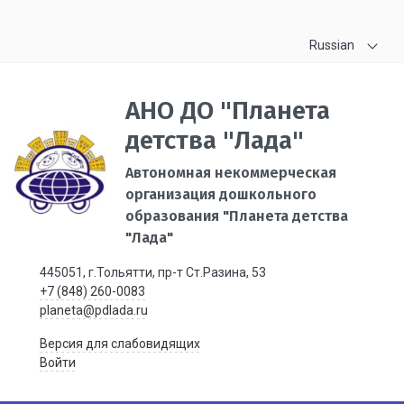
Russian
АНО ДО "Планета
детства "Лада"
Автономная некоммерческая
организация дошкольного
образования "Планета детства
"Лада"
445051, г.Тольятти, пр-т Ст.Разина, 53
+7 (848) 260-0083
planeta@pdlada.ru
Версия для слабовидящих
Войти