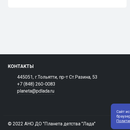
КОНТАКТЫ
445051, г.Тольятти, пр-т Ст.Разина, 53
+7 (848) 260-0083
planeta@pdlada.ru
Сайт и
браузе
Полити
© 2022 АНО ДО "Планета детства "Лада"