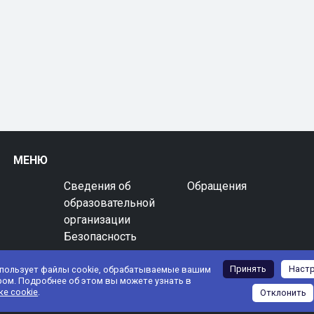
МЕНЮ
Сведения об
Обращения
образовательной
организации
Безопасность
Принять
Наст
спользует файлы cookie, обрабатываемые вашим
ром. Подробнее об этом вы можете узнать в
ке cookie
.
Отклонить