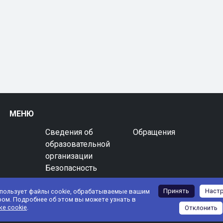
МЕНЮ
Сведения об
Обращения
образовательной
организации
Безопасность
Принять
Наст
спользует файлы cookie, обрабатываемые вашим
ром. Подробнее об этом вы можете узнать в
ке cookie
.
Отклонить