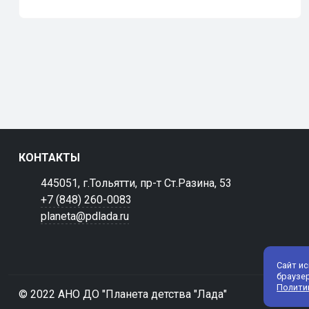
КОНТАКТЫ
445051, г.Тольятти, пр-т Ст.Разина, 53
+7 (848) 260-0083
planeta@pdlada.ru
Сайт и
браузе
Полити
© 2022 АНО ДО "Планета детства "Лада"