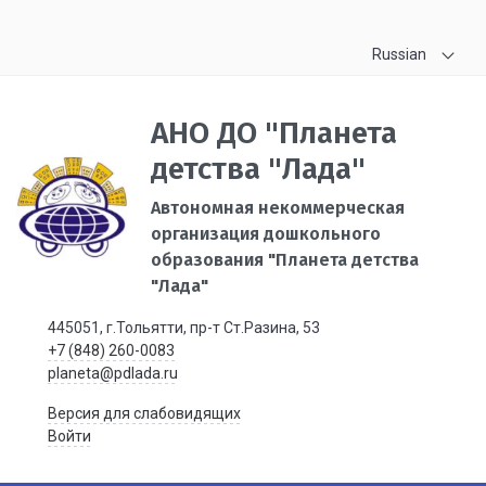
Russian
АНО ДО "Планета
детства "Лада"
Автономная некоммерческая
организация дошкольного
образования "Планета детства
"Лада"
445051, г.Тольятти, пр-т Ст.Разина, 53
+7 (848) 260-0083
planeta@pdlada.ru
Версия для слабовидящих
Войти