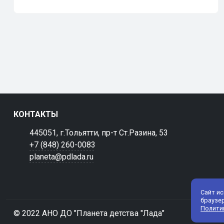
КОНТАКТЫ
445051, г.Тольятти, пр-т Ст.Разина, 53
+7 (848) 260-0083
planeta@pdlada.ru
Сайт и
браузе
Полити
© 2022 АНО ДО "Планета детства "Лада"