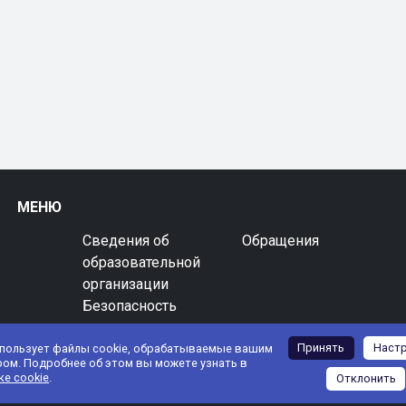
МЕНЮ
Сведения об
Обращения
образовательной
организации
Безопасность
Принять
Наст
спользует файлы cookie, обрабатываемые вашим
ром. Подробнее об этом вы можете узнать в
ке cookie
.
Отклонить