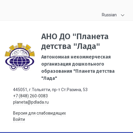
Russian
АНО ДО "Планета
детства "Лада"
Автономная некоммерческая
организация дошкольного
образования "Планета детства
"Лада"
445051, г.Тольятти, пр-т Ст.Разина, 53
+7 (848) 260-0083
planeta@pdlada.ru
Версия для слабовидящих
Войти