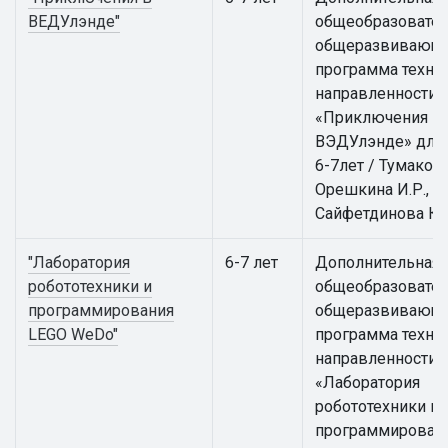
ВЕДУлэнде"
общеобразовател
общеразвивающ
программа техни
направленности
«Приключения в
ВЭДУлэнде» для 
6-7лет / Тумакова 
Орешкина И.Р.,
Сайфетдинова К.
"Лаборатория
6-7 лет
Дополнительная
робототехники и
общеобразовател
программирования
общеразвивающ
LEGO WeDo"
программа техни
направленности
«Лаборатория
робототехники и
программирован