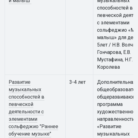
и малыш"
музыкальных
способностей в
певческой деяте
с элементами
сольфеджио «Му
малыш» для дете
5лет / Н.В. Волчко
Гончарова, Е.В.
Мустафина, Н.Г.
Королева
Развитие
3-4 лет
Дополнительная
музыкальных
общеобразовател
способностей в
общеразвивающ
певческой
программа
деятельности с
художественной
элементами
направленности
сольфеджио "Раннее
«Развитие
обучение музыке"
музыкальных