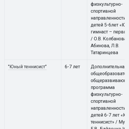
физкультурно-
спортивной
направленности 
детей 5-6лет «Ю
гимнаст – первы
/ О.В. Колбанова, 
Абинова, Л.В.
Татаринцева
"Юный теннисист"
6-7 лет
Дополнительная
общеобразовател
общеразвивающ
программа
физкультурно-
спортивной
направленности 
детей 6-7 лет «
теннисист» / Мус
Е.В., Байденко И.В