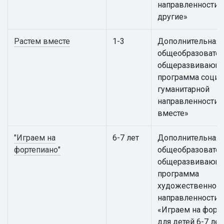
направленности «
другие»
Растем вместе
1-3
Дополнительная
общеобразовател
общеразвивающ
программа социа
гуманитарной
направленности 
вместе»
"Играем на
6-7 лет
Дополнительная
фортепиано"
общеобразовател
общеразвивающ
программа
художественной
направленности
«Играем на форт
для детей 6-7 лет 