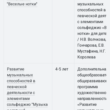
"Веселые нотки"
музыкальных
способностей в
певческой деяте
с элементами
сольфеджио «Ве
нотки» для детей
/ Н.В. Волчкова, И
Гончарова, Е.В.
Мустафина, Н.Г.
Королева
Развитие
4-5 лет
Дополнительная
музыкальных
общеобразовател
способностей в
общеразвивающ
певческой
программа
деятельности с
художественной
элементами
направленности
сольфеджио "Музыка
«Развитие