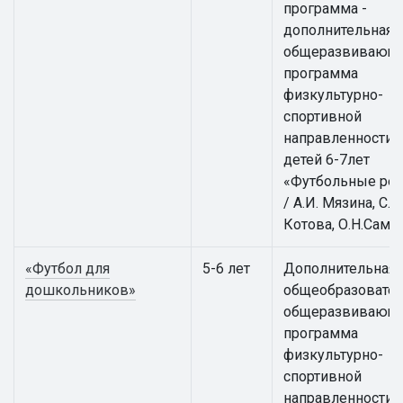
программа -
дополнительная
общеразвивающ
программа
физкультурно-
спортивной
направленности 
детей 6-7лет
«Футбольные ре
/ А.И. Мязина, С.А.
Котова, О.Н.Само
«Футбол для
5-6 лет
Дополнительная
дошкольников»
общеобразовател
общеразвивающ
программа
физкультурно-
спортивной
направленности 