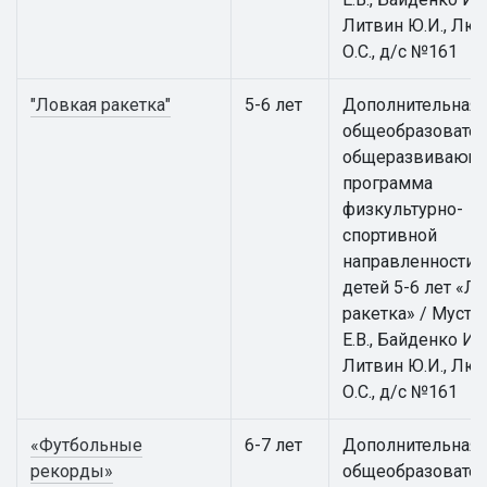
Литвин Ю.И., Лю
О.С., д/с №161
"Ловкая ракетка"
5-6 лет
Дополнительная
общеобразовател
общеразвивающ
программа
физкультурно-
спортивной
направленности 
детей 5-6 лет «Л
ракетка» / Муста
Е.В., Байденко И.В
Литвин Ю.И., Лю
О.С., д/с №161
«Футбольные
6-7 лет
Дополнительная
рекорды»
общеобразовател