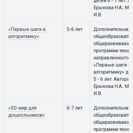
детей 6 - 7 лет. А
Ерыкова Н.А., Ма
И.В.
«Первые шаги в
5-6 лет
Дополнительная
алгоритмику»
общеобразовател
общеразвивающ
программа техни
направленности
«Первые шаги в
алгоритмику» для
5 - 6 лет. Авторы:
Ерыкова Н.А., Ма
И.В.
«3D-мир для
6-7 лет
Дополнительная
дошкольников»
общеобразовател
общеразвивающ
программа техни