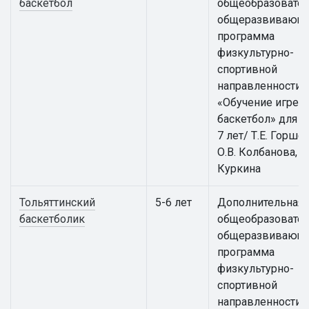
баскетбол
общеобразовател
общеразвивающ
программа
физкультурно-
спортивной
направленности
«Обучение игре в
баскетбол» для д
7 лет/ Т.Е. Горше
О.В. Колбанова, Е.
Куркина
Тольяттинский
5-6 лет
Дополнительная
баскетболик
общеобразовател
общеразвивающ
программа
физкультурно-
спортивной
направленности