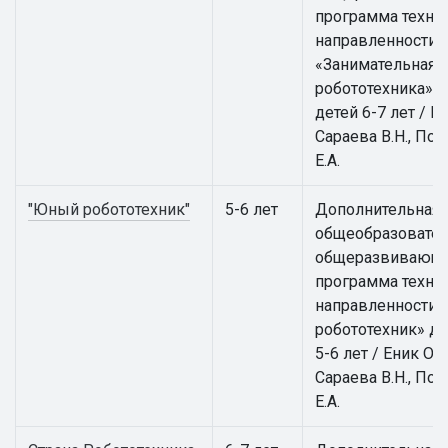
программа техни
направленности
«Занимательная
робототехника» д
детей 6-7 лет / Ен
Сараева В.Н., По
Е.А.
"Юный робототехник"
5-6 лет
Дополнительная
общеобразовател
общеразвивающ
программа техни
направленности
робототехник» дл
5-6 лет / Еник О.А.
Сараева В.Н., По
Е.А.