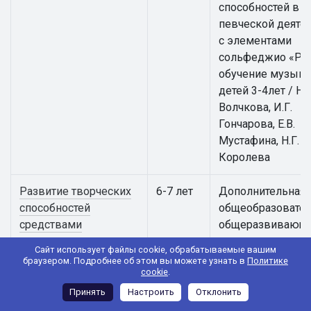
способностей в
певческой деяте
с элементами
сольфеджио «Ра
обучение музыке
детей 3-4лет / Н.В
Волчкова, И.Г.
Гончарова, Е.В.
Мустафина, Н.Г.
Королева
Развитие творческих
6-7 лет
Дополнительная
способностей
общеобразовател
средствами
общеразвивающ
театрального
программа
Сайт использует файлы cookie, обрабатываемые вашим
искусства "Театр
художественной
браузером. Подробнее об этом вы можете узнать в
Политике
cookie
.
юного зрителя"
направленности
«Развитие творч
Принять
Настроить
Отклонить
способностей