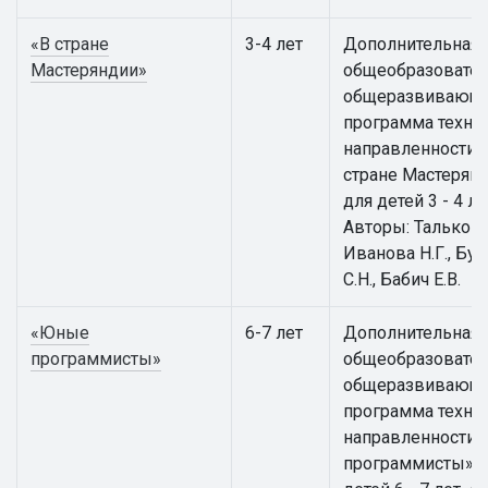
«В стране
3-4 лет
Дополнительная
Мастеряндии»
общеобразовател
общеразвивающ
программа техни
направленности 
стране Мастерян
для детей 3 - 4 ле
Авторы: Талькова 
Иванова Н.Г., Бут
С.Н., Бабич Е.В.
«Юные
6-7 лет
Дополнительная
программисты»
общеобразовател
общеразвивающ
программа техни
направленности
программисты» 