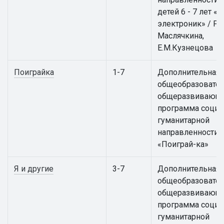
детей 6 - 7 лет 
электроник» / Р.В
Маслячкина,
Е.М.Кузнецова
Поиграйка
1-7
Дополнительная
общеобразовател
общеразвивающ
программа социа
гуманитарной
направленности
«Поиграй-ка»
Я и другие
3-7
Дополнительная
общеобразовател
общеразвивающ
программа социа
гуманитарной