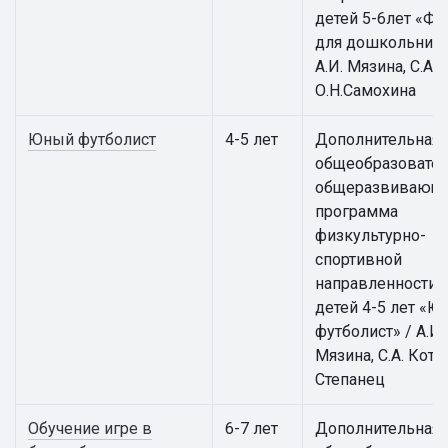
детей 5-6лет «Фу
для дошкольнико
А.И. Мязина, С.А. 
О.Н.Самохина
Юный футболист
4-5 лет
Дополнительная
общеобразовател
общеразвивающ
программа
физкультурно-
спортивной
направленности 
детей 4-5 лет «
футболист» / А.И.
Мязина, С.А. Котов
Степанец
Обучение игре в
6-7 лет
Дополнительная