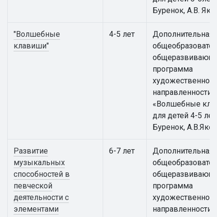
Буренок, А.В. Яко
"Волшебные
4-5 лет
Дополнительная
клавиши"
общеобразовател
общеразвивающ
программа
художественной
направленности
«Волшебные кла
для детей 4-5 лет 
Буренок, А.В.Яко
Развитие
6-7 лет
Дополнительная
музыкальных
общеобразовател
способностей в
общеразвивающ
певческой
программа
деятельности с
художественной
элементами
направленности