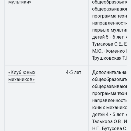
мультики»
общеобразовател
общеразвивающ
программа техни
направленности 
первые мультики
детей 5 - 6 лет. А
Тумакова О.Е., Е
М.Ю., Фоменко Е.В
Трушковская Т.Е.
«Клуб юных
4-5 лет
Дополнительная
механиков»
общеобразовател
общеразвивающ
программа техни
направленности 
юных механиков
детей 4 - 5 лет. А
Талькова О.В., И
Н.Г., Бутусова С.Н.