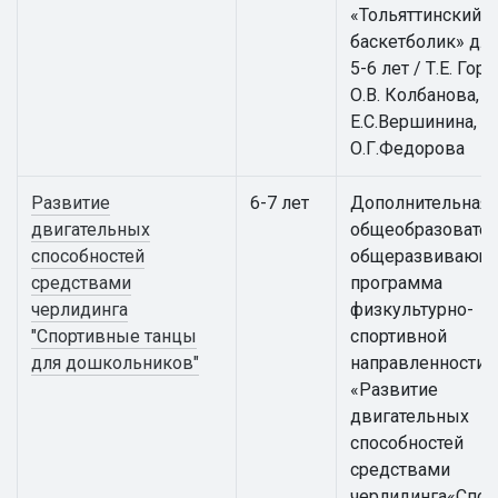
«Тольяттинский
баскетболик» для
5-6 лет / Т.Е. Гор
О.В. Колбанова,
Е.С.Вершинина,
О.Г.Федорова
Развитие
6-7 лет
Дополнительная
двигательных
общеобразовател
способностей
общеразвивающ
средствами
программа
черлидинга
физкультурно-
"Спортивные танцы
спортивной
для дошкольников"
направленности
«Развитие
двигательных
способностей
средствами
черлидинга«Спо