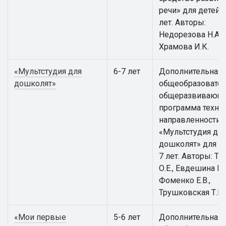
речи» для детей 5
лет. Авторы:
Недорезова Н.А.,
Храмова И.К.
«Мультстудия для
6-7 лет
Дополнительная
дошколят»
общеобразовател
общеразвивающ
программа техни
направленности
«Мультстудия дл
дошколят» для де
7 лет. Авторы: Т
О.Е., Евдешина М.
Фоменко Е.В.,
Трушковская Т.Е.
«Мои первые
5-6 лет
Дополнительная