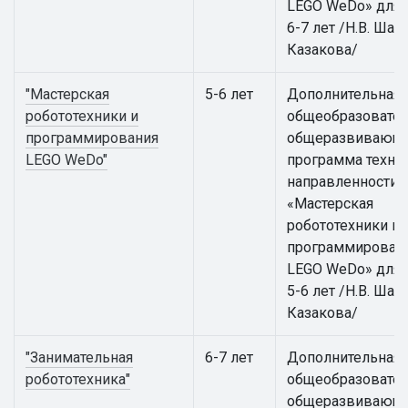
LEGO WeDo» для 
6-7 лет /Н.В. Шаки
Казакова/
"Мастерская
5-6 лет
Дополнительная
робототехники и
общеобразовател
программирования
общеразвивающ
LEGO WeDo"
программа техни
направленности
«Мастерская
робототехники и
программирован
LEGO WeDo» для 
5-6 лет /Н.В. Шаки
Казакова/
"Занимательная
6-7 лет
Дополнительная
робототехника"
общеобразовател
общеразвивающ