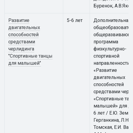
Буренок, А.В.Яко
Развитие
5-6 лет
Дополнительная
двигательных
общеобразовател
способностей
общеразвивающ
средствами
программа
черлидинга
физкультурно-
"Спортивные танцы
спортивной
для малышей"
направленности
«Развитие
двигательных
способностей
средствами черл
«Спортивные тан
малышей» для де
6 лет / Е.Ю. Земцо
Герганкина, Л.Н.
Томская, Е.И. Вай