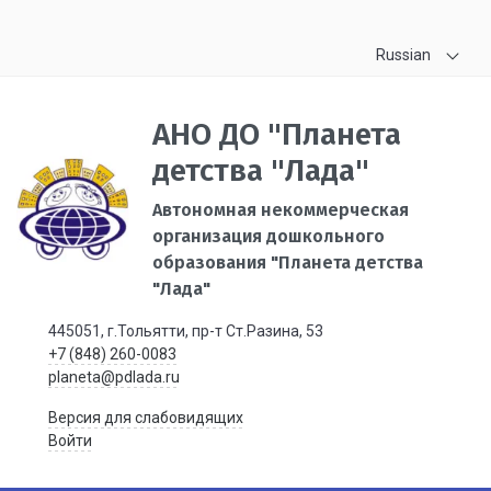
Russian
АНО ДО "Планета
детства "Лада"
Автономная некоммерческая
организация дошкольного
образования "Планета детства
"Лада"
445051, г.Тольятти, пр-т Ст.Разина, 53
+7 (848) 260-0083
planeta@pdlada.ru
Версия для слабовидящих
Войти