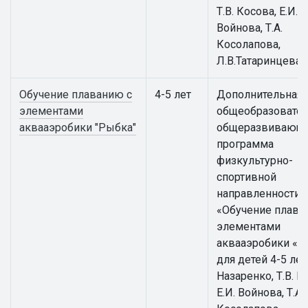
Т.В. Косова, Е.И.
Войнова, Т.А.
Косолапова,
Л.В.Татаринцева
Обучение плаванию с
4-5 лет
Дополнительная
элементами
общеобразовател
аквааэробики "Рыбка"
общеразвивающ
программа
физкультурно-
спортивной
направленности
«Обучение плава
элементами
аквааэробики «Р
для детей 4-5 лет 
Назаренко, Т.В. К
Е.И. Войнова, Т.А.