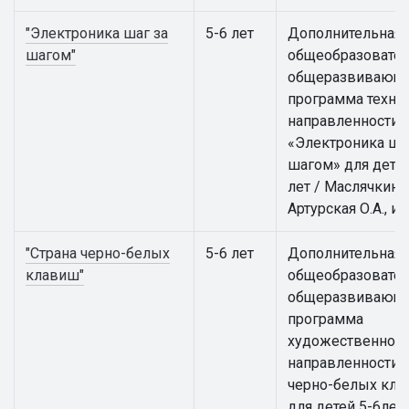
"Электроника шаг за
5-6 лет
Дополнительная
шагом"
общеобразовател
общеразвивающ
программа техни
направленности
«Электроника ша
шагом» для детей
лет / Маслячкина 
Артурская О.А., и 
"Страна черно-белых
5-6 лет
Дополнительная
клавиш"
общеобразовател
общеразвивающ
программа
художественной
направленности 
черно-белых кл
для детей 5-6лет /