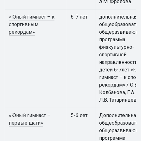
А.М. Фролова
«Юный гимнаст – к
6-7 лет
дополнительная
спортивным
общеобразовател
рекордам»
общеразвивающ
программа
физкультурно-
спортивной
направленности 
детей 6-7лет «Ю
гимнаст – к спо
рекордам» / О.В.
Колбанова, Г.А. А
Л.В. Татаринцева
«Юный гимнаст –
5-6 лет
Дополнительная
первые шаги»
общеобразовател
общеразвивающ
программа