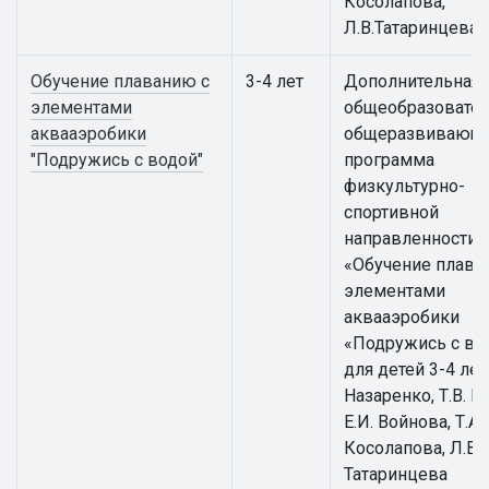
Косолапова,
Л.В.Татаринцева
Обучение плаванию с
3-4 лет
Дополнительная
элементами
общеобразовател
аквааэробики
общеразвивающ
"Подружись с водой"
программа
физкультурно-
спортивной
направленности
«Обучение плава
элементами
аквааэробики
«Подружись с во
для детей 3-4 лет 
Назаренко, Т.В. К
Е.И. Войнова, Т.А.
Косолапова, Л.В.
Татаринцева