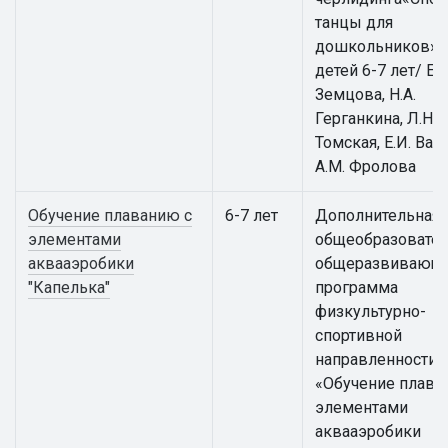
танцы для
дошкольников» 
детей 6-7 лет/ Е.
Земцова, Н.А.
Герганкина, Л.Н.
Томская, Е.И. Вай
А.М. Фролова
Обучение плаванию с
6-7 лет
Дополнительная
элементами
общеобразовател
аквааэробики
общеразвивающ
"Капелька"
программа
физкультурно-
спортивной
направленности
«Обучение плава
элементами
аквааэробики