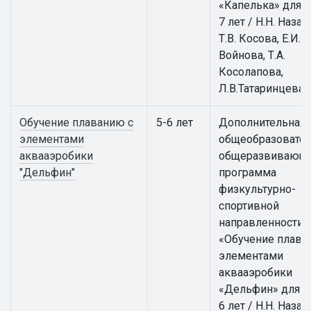
«Капелька» для д
7 лет / Н.Н. Назар
Т.В. Косова, Е.И.
Войнова, Т.А.
Косолапова,
Л.В.Татаринцева
Обучение плаванию с
5-6 лет
Дополнительная
элементами
общеобразовател
аквааэробики
общеразвивающ
"Дельфин"
программа
физкультурно-
спортивной
направленности
«Обучение плава
элементами
аквааэробики
«Дельфин» для д
6 лет / Н.Н. Назар