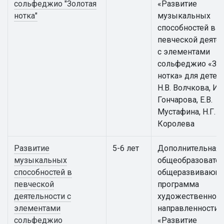
сольфеджио "Золотая
«Развитие
нотка"
музыкальных
способностей в
певческой деяте
с элементами
сольфеджио «Зол
нотка» для детей
Н.В. Волчкова, И.Г
Гончарова, Е.В.
Мустафина, Н.Г.
Королева
Развитие
5-6 лет
Дополнительная
музыкальных
общеобразовател
способностей в
общеразвивающ
певческой
программа
деятельности с
художественной
элементами
направленности
сольфеджио
«Развитие