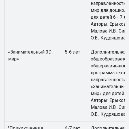
направленности 
мир для дошкол
для детей 6 - 7 ле
Авторы: Ерыкова 
Малова И.В., Сим
О.В., Кудряшова И
«Занимательный 3D-
5-6 лет
Дополнительная
мир»
общеобразовател
общеразвивающ
программа техни
направленности
«Занимательный 
мир» для детей 5 -
Авторы: Ерыкова 
Малова И.В., Сим
О.В., Кудряшова И
"Приключения в
6-7 лет
Дополнительная