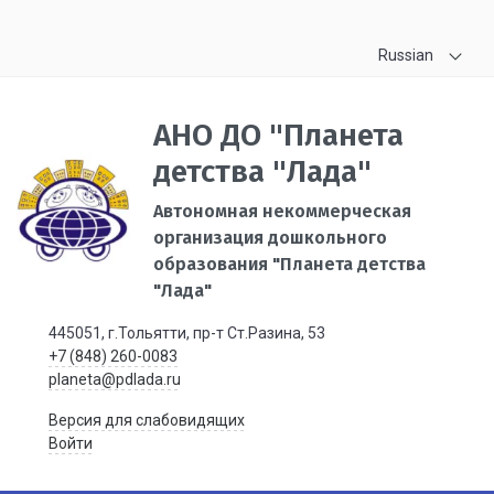
Russian
АНО ДО "Планета
детства "Лада"
Автономная некоммерческая
организация дошкольного
образования "Планета детства
"Лада"
445051, г.Тольятти, пр-т Ст.Разина, 53
+7 (848) 260-0083
planeta@pdlada.ru
Версия для слабовидящих
Войти