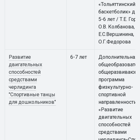
«Тольяттинский
баскетболик» для
5-6 лет / Т.Е. Гор
О.В. Колбанова,
Е.С.Вершинина,
О.Г.Федорова
Развитие
6-7 лет
Дополнительная
двигательных
общеобразовател
способностей
общеразвивающ
средствами
программа
черлидинга
физкультурно-
"Спортивные танцы
спортивной
для дошкольников"
направленности
«Развитие
двигательных
способностей
средствами
черлидинга«Спо