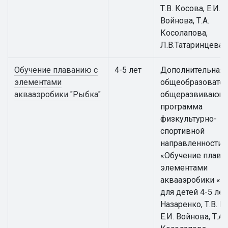
Т.В. Косова, Е.И.
Войнова, Т.А.
Косолапова,
Л.В.Татаринцева
Обучение плаванию с
4-5 лет
Дополнительная
элементами
общеобразовател
аквааэробики "Рыбка"
общеразвивающ
программа
физкультурно-
спортивной
направленности
«Обучение плава
элементами
аквааэробики «Р
для детей 4-5 лет 
Назаренко, Т.В. К
Е.И. Войнова, Т.А.