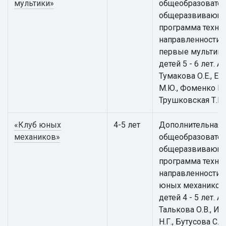
мультики»
общеобразовател
общеразвивающ
программа техни
направленности 
первые мультики
детей 5 - 6 лет. А
Тумакова О.Е., Е
М.Ю., Фоменко Е.В
Трушковская Т.Е.
«Клуб юных
4-5 лет
Дополнительная
механиков»
общеобразовател
общеразвивающ
программа техни
направленности 
юных механиков
детей 4 - 5 лет. А
Талькова О.В., И
Н.Г., Бутусова С.Н.