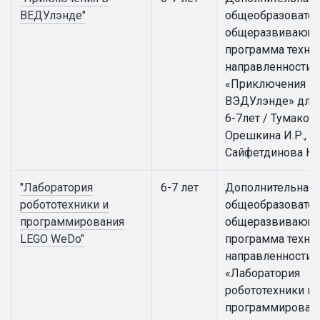
ВЕДУлэнде"
общеобразовател
общеразвивающ
программа техни
направленности
«Приключения в
ВЭДУлэнде» для 
6-7лет / Тумакова 
Орешкина И.Р.,
Сайфетдинова К.
"Лаборатория
6-7 лет
Дополнительная
робототехники и
общеобразовател
программирования
общеразвивающ
LEGO WeDo"
программа техни
направленности
«Лаборатория
робототехники и
программирован