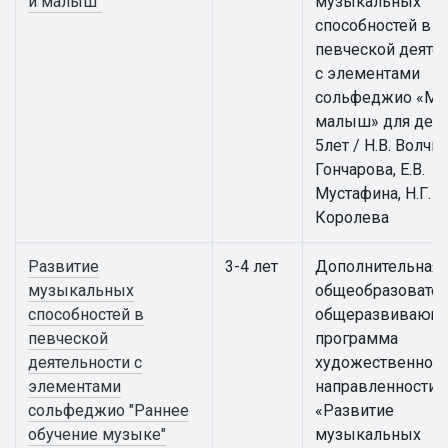
и малыш"
музыкальных
способностей в
певческой деяте
с элементами
сольфеджио «Му
малыш» для дете
5лет / Н.В. Волчко
Гончарова, Е.В.
Мустафина, Н.Г.
Королева
Развитие
3-4 лет
Дополнительная
музыкальных
общеобразовател
способностей в
общеразвивающ
певческой
программа
деятельности с
художественной
элементами
направленности
сольфеджио "Раннее
«Развитие
обучение музыке"
музыкальных