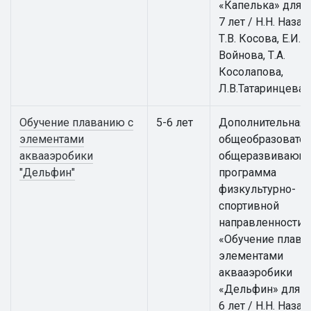
«Капелька» для д
7 лет / Н.Н. Назар
Т.В. Косова, Е.И.
Войнова, Т.А.
Косолапова,
Л.В.Татаринцева
Обучение плаванию с
5-6 лет
Дополнительная
элементами
общеобразовател
аквааэробики
общеразвивающ
"Дельфин"
программа
физкультурно-
спортивной
направленности
«Обучение плава
элементами
аквааэробики
«Дельфин» для д
6 лет / Н.Н. Назар