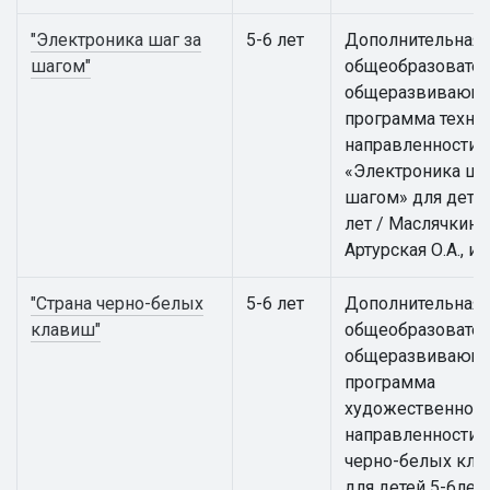
"Электроника шаг за
5-6 лет
Дополнительная
шагом"
общеобразовател
общеразвивающ
программа техни
направленности
«Электроника ша
шагом» для детей
лет / Маслячкина 
Артурская О.А., и 
"Страна черно-белых
5-6 лет
Дополнительная
клавиш"
общеобразовател
общеразвивающ
программа
художественной
направленности 
черно-белых кл
для детей 5-6лет /