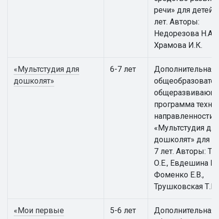
речи» для детей 5
лет. Авторы:
Недорезова Н.А.,
Храмова И.К.
«Мультстудия для
6-7 лет
Дополнительная
дошколят»
общеобразовател
общеразвивающ
программа техни
направленности
«Мультстудия дл
дошколят» для де
7 лет. Авторы: Т
О.Е., Евдешина М.
Фоменко Е.В.,
Трушковская Т.Е.
«Мои первые
5-6 лет
Дополнительная