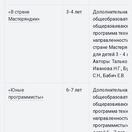
«В стране
3-4 лет
Дополнительная
Мастеряндии»
общеобразовател
общеразвивающ
программа техни
направленности 
стране Мастерян
для детей 3 - 4 ле
Авторы: Талькова 
Иванова Н.Г., Бут
С.Н., Бабич Е.В.
«Юные
6-7 лет
Дополнительная
программисты»
общеобразовател
общеразвивающ
программа техни
направленности
программисты» 