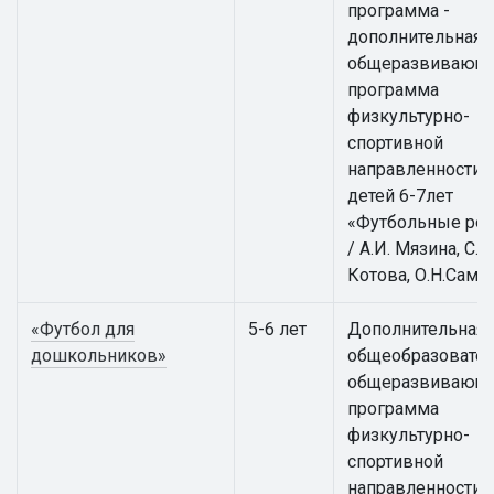
программа -
дополнительная
общеразвивающ
программа
физкультурно-
спортивной
направленности 
детей 6-7лет
«Футбольные ре
/ А.И. Мязина, С.А.
Котова, О.Н.Само
«Футбол для
5-6 лет
Дополнительная
дошкольников»
общеобразовател
общеразвивающ
программа
физкультурно-
спортивной
направленности 