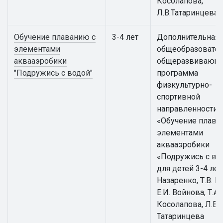
Косолапова,
Л.В.Татаринцева
Обучение плаванию с
3-4 лет
Дополнительная
элементами
общеобразовател
аквааэробики
общеразвивающ
"Подружись с водой"
программа
физкультурно-
спортивной
направленности
«Обучение плава
элементами
аквааэробики
«Подружись с во
для детей 3-4 лет 
Назаренко, Т.В. К
Е.И. Войнова, Т.А.
Косолапова, Л.В.
Татаринцева