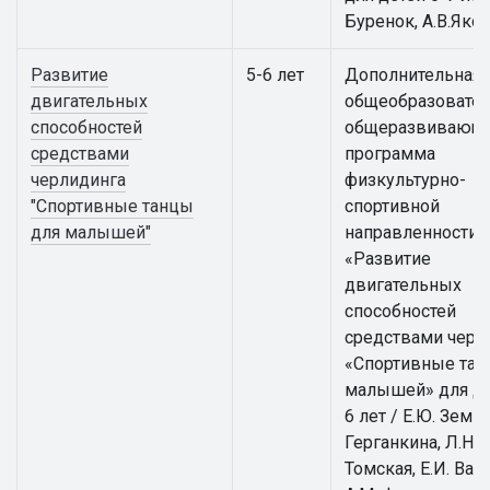
Буренок, А.В.Яко
Развитие
5-6 лет
Дополнительная
двигательных
общеобразовател
способностей
общеразвивающ
средствами
программа
черлидинга
физкультурно-
"Спортивные танцы
спортивной
для малышей"
направленности
«Развитие
двигательных
способностей
средствами черл
«Спортивные тан
малышей» для де
6 лет / Е.Ю. Земцо
Герганкина, Л.Н.
Томская, Е.И. Вай