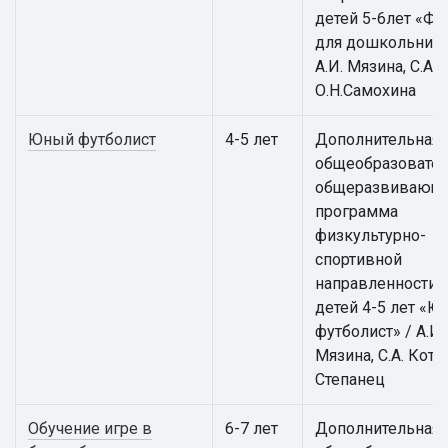
детей 5-6лет «Фу
для дошкольнико
А.И. Мязина, С.А. 
О.Н.Самохина
Юный футболист
4-5 лет
Дополнительная
общеобразовател
общеразвивающ
программа
физкультурно-
спортивной
направленности 
детей 4-5 лет «
футболист» / А.И.
Мязина, С.А. Котов
Степанец
Обучение игре в
6-7 лет
Дополнительная