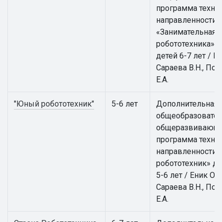
программа техни
направленности
«Занимательная
робототехника» д
детей 6-7 лет / Ен
Сараева В.Н., По
Е.А.
"Юный робототехник"
5-6 лет
Дополнительная
общеобразовател
общеразвивающ
программа техни
направленности
робототехник» дл
5-6 лет / Еник О.А.
Сараева В.Н., По
Е.А.