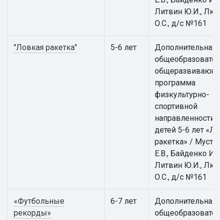
Литвин Ю.И., Лю
О.С., д/с №161
"Ловкая ракетка"
5-6 лет
Дополнительная
общеобразовател
общеразвивающ
программа
физкультурно-
спортивной
направленности 
детей 5-6 лет «Л
ракетка» / Муста
Е.В., Байденко И.В
Литвин Ю.И., Лю
О.С., д/с №161
«Футбольные
6-7 лет
Дополнительная
рекорды»
общеобразовател