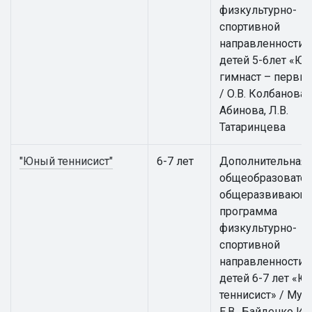
физкультурно-
спортивной
направленности 
детей 5-6лет «Ю
гимнаст – первы
/ О.В. Колбанова, 
Абинова, Л.В.
Татаринцева
"Юный теннисист"
6-7 лет
Дополнительная
общеобразовател
общеразвивающ
программа
физкультурно-
спортивной
направленности 
детей 6-7 лет «
теннисист» / Мус
Е.В., Байденко И.В