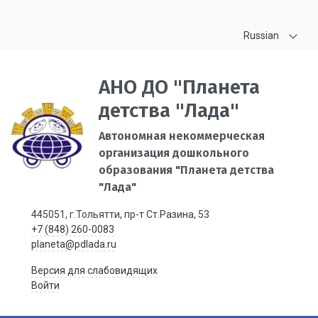
Russian
АНО ДО "Планета
детства "Лада"
Автономная некоммерческая
организация дошкольного
образования "Планета детства
"Лада"
445051, г.Тольятти, пр-т Ст.Разина, 53
+7 (848) 260-0083
planeta@pdlada.ru
Версия для слабовидящих
Войти