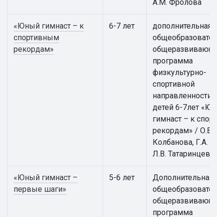
А.М. Фролова
«Юный гимнаст – к
6-7 лет
дополнительная
спортивным
общеобразовател
рекордам»
общеразвивающ
программа
физкультурно-
спортивной
направленности 
детей 6-7лет «Ю
гимнаст – к спо
рекордам» / О.В.
Колбанова, Г.А. А
Л.В. Татаринцева
«Юный гимнаст –
5-6 лет
Дополнительная
первые шаги»
общеобразовател
общеразвивающ
программа