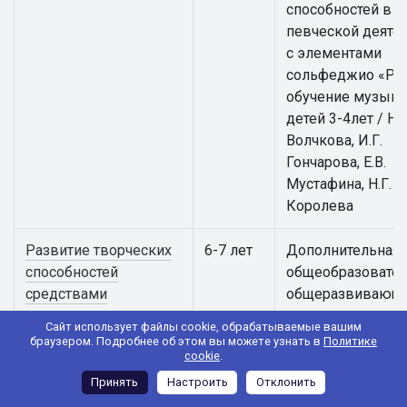
способностей в
певческой деяте
с элементами
сольфеджио «Ра
обучение музыке
детей 3-4лет / Н.В
Волчкова, И.Г.
Гончарова, Е.В.
Мустафина, Н.Г.
Королева
Развитие творческих
6-7 лет
Дополнительная
способностей
общеобразовател
средствами
общеразвивающ
театрального
программа
Сайт использует файлы cookie, обрабатываемые вашим
искусства "Театр
художественной
браузером. Подробнее об этом вы можете узнать в
Политике
cookie
.
юного зрителя"
направленности
«Развитие творч
Принять
Настроить
Отклонить
способностей