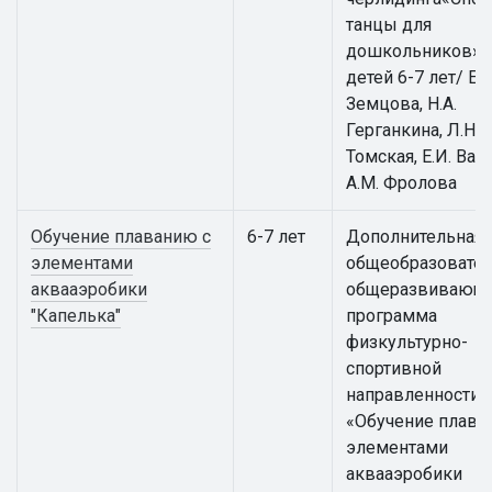
танцы для
дошкольников» 
детей 6-7 лет/ Е.
Земцова, Н.А.
Герганкина, Л.Н.
Томская, Е.И. Вай
А.М. Фролова
Обучение плаванию с
6-7 лет
Дополнительная
элементами
общеобразовател
аквааэробики
общеразвивающ
"Капелька"
программа
физкультурно-
спортивной
направленности
«Обучение плава
элементами
аквааэробики