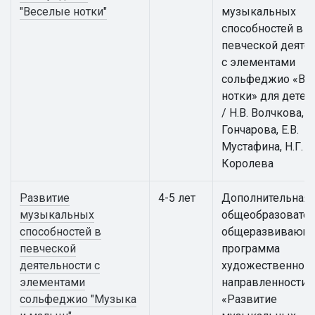
"Веселые нотки"
музыкальных
способностей в
певческой деяте
с элементами
сольфеджио «Ве
нотки» для детей
/ Н.В. Волчкова, И
Гончарова, Е.В.
Мустафина, Н.Г.
Королева
Развитие
4-5 лет
Дополнительная
музыкальных
общеобразовател
способностей в
общеразвивающ
певческой
программа
деятельности с
художественной
элементами
направленности
сольфеджио "Музыка
«Развитие