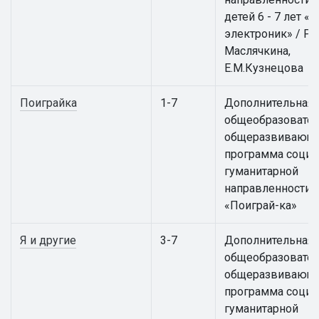
детей 6 - 7 лет 
электроник» / Р.В
Маслячкина,
Е.М.Кузнецова
Поиграйка
1-7
Дополнительная
общеобразовател
общеразвивающ
программа социа
гуманитарной
направленности
«Поиграй-ка»
Я и другие
3-7
Дополнительная
общеобразовател
общеразвивающ
программа социа
гуманитарной