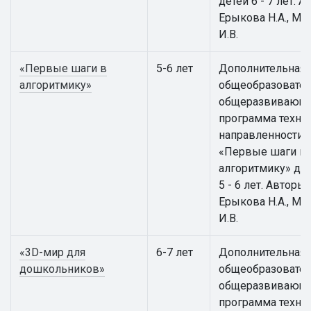
детей 6 - 7 лет. А
Ерыкова Н.А., Ма
И.В.
«Первые шаги в
5-6 лет
Дополнительная
алгоритмику»
общеобразовател
общеразвивающ
программа техни
направленности
«Первые шаги в
алгоритмику» для
5 - 6 лет. Авторы:
Ерыкова Н.А., Ма
И.В.
«3D-мир для
6-7 лет
Дополнительная
дошкольников»
общеобразовател
общеразвивающ
программа техни