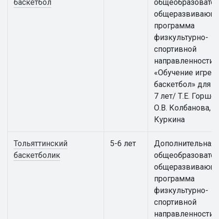
баскетбол
общеобразовател
общеразвивающ
программа
физкультурно-
спортивной
направленности
«Обучение игре в
баскетбол» для д
7 лет/ Т.Е. Горше
О.В. Колбанова, Е.
Куркина
Тольяттинский
5-6 лет
Дополнительная
баскетболик
общеобразовател
общеразвивающ
программа
физкультурно-
спортивной
направленности