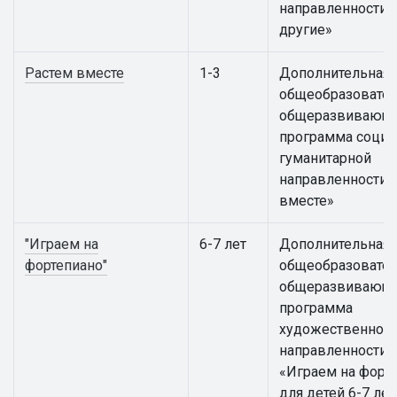
направленности «
другие»
Растем вместе
1-3
Дополнительная
общеобразовател
общеразвивающ
программа социа
гуманитарной
направленности 
вместе»
"Играем на
6-7 лет
Дополнительная
фортепиано"
общеобразовател
общеразвивающ
программа
художественной
направленности
«Играем на форт
для детей 6-7 лет 