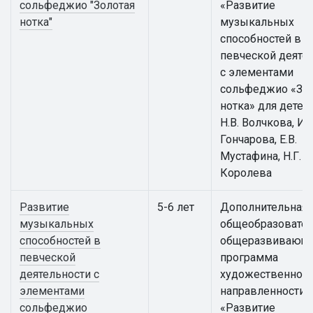
сольфеджио "Золотая
«Развитие
нотка"
музыкальных
способностей в
певческой деяте
с элементами
сольфеджио «Зол
нотка» для детей
Н.В. Волчкова, И.Г
Гончарова, Е.В.
Мустафина, Н.Г.
Королева
Развитие
5-6 лет
Дополнительная
музыкальных
общеобразовател
способностей в
общеразвивающ
певческой
программа
деятельности с
художественной
элементами
направленности
сольфеджио
«Развитие