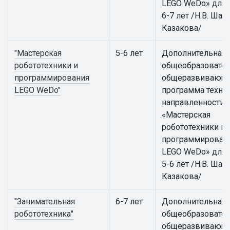
LEGO WeDo» для 
6-7 лет /Н.В. Шаки
Казакова/
"Мастерская
5-6 лет
Дополнительная
робототехники и
общеобразовател
программирования
общеразвивающ
LEGO WeDo"
программа техни
направленности
«Мастерская
робототехники и
программирован
LEGO WeDo» для 
5-6 лет /Н.В. Шаки
Казакова/
"Занимательная
6-7 лет
Дополнительная
робототехника"
общеобразовател
общеразвивающ