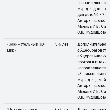
направленности 
мир для дошкол
для детей 6 - 7 ле
Авторы: Ерыкова 
Малова И.В., Сим
О.В., Кудряшова И
«Занимательный 3D-
5-6 лет
Дополнительная
мир»
общеобразовател
общеразвивающ
программа техни
направленности
«Занимательный 
мир» для детей 5 -
Авторы: Ерыкова 
Малова И.В., Сим
О.В., Кудряшова И
"Приключения в
6-7 лет
Дополнительная