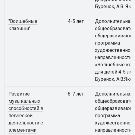
Буренок, А.В. Яко
"Волшебные
4-5 лет
Дополнительная
клавиши"
общеобразовател
общеразвивающ
программа
художественной
направленности
«Волшебные кла
для детей 4-5 лет 
Буренок, А.В.Яко
Развитие
6-7 лет
Дополнительная
музыкальных
общеобразовател
способностей в
общеразвивающ
певческой
программа
деятельности с
художественной
элементами
направленности