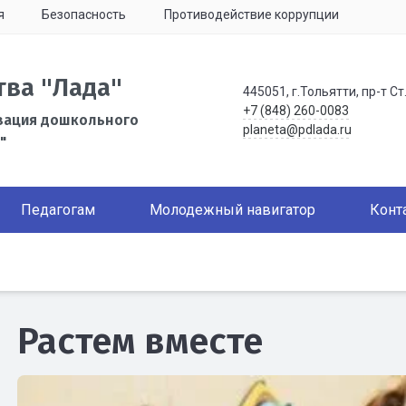
я
Безопасность
Противодействие коррупции
тва "Лада"
445051, г.Тольятти, пр-т Ст
+7 (848) 260-0083
зация дошкольного
planeta@pdlada.ru
"
Педагогам
Молодежный навигатор
Конт
Растем вместе