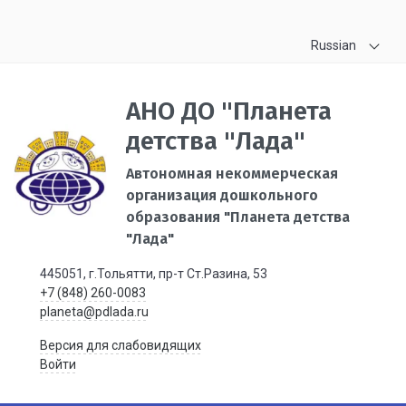
Russian
АНО ДО "Планета
детства "Лада"
Автономная некоммерческая
организация дошкольного
образования "Планета детства
"Лада"
445051, г.Тольятти, пр-т Ст.Разина, 53
+7 (848) 260-0083
planeta@pdlada.ru
Версия для слабовидящих
Войти