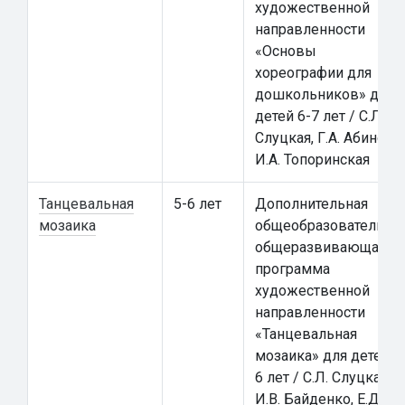
художественной
направленности
«Основы
хореографии для
дошкольников» для
детей 6-7 лет / С.Л.
Слуцкая, Г.А. Абинова,
И.А. Топоринская
Танцевальная
5-6 лет
Дополнительная
мозаика
общеобразовательна
общеразвивающая
программа
художественной
направленности
«Танцевальная
мозаика» для детей 5
6 лет / С.Л. Слуцкая,
И.В. Байденко, Е.Д.