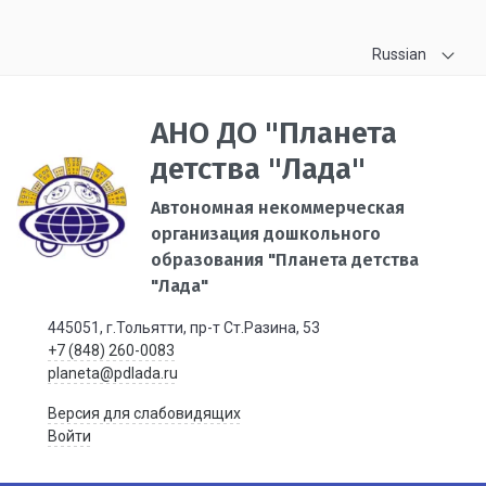
Russian
АНО ДО "Планета
детства "Лада"
Автономная некоммерческая
организация дошкольного
образования "Планета детства
"Лада"
445051, г.Тольятти, пр-т Ст.Разина, 53
+7 (848) 260-0083
planeta@pdlada.ru
Версия для слабовидящих
Войти