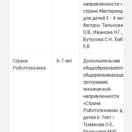
направленности «В
стране Мастеряндии»
для детей 3 - 4 лет.
Авторы: Талькова
О.В., Иванова Н.Г.,
Бутусова С.Н., Бабич
Е.В.
Страна
6-7 лет
Дополнительная
Робототехника
общеобразовательна
общеразвивающая
программа
технической
направленности
«Страна
Робототехника» для
детей 6-7лет /
Тумакова О.Е.,
Евдешина М.Ю.,