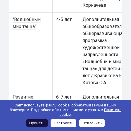
Корначева
"Волшебный
4-5 лет
Дополнительная
мир танца"
общеобразовательна
общеразвивающая
программа
художественной
направленности
«Волшебный мир
танца» для детей 4-5
лет / Красикова Е.А.,
Котова С.А.
Развитие
6-7 лет
Дополнительная
познавательных
общеобразовательна
Сайт использует файлы cookie, обрабатываемые вашим
браузером. Подробнее об этом вы можете узнать в
Политике
способностей
общеразвивающая
cookie
.
«Логика для
программа
Принять
Настроить
Отклонить
дошкольников»
естественнонаучной