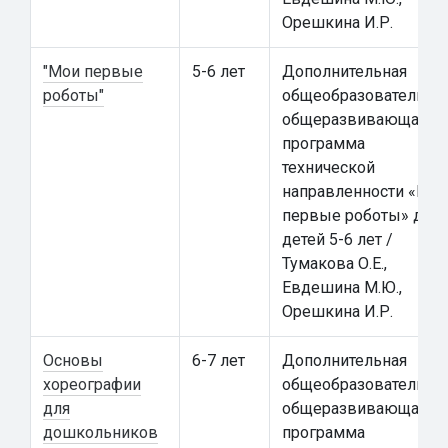
Орешкина И.Р.
"Мои первые
5-6 лет
Дополнительная
роботы"
общеобразовательна
общеразвивающая
программа
технической
направленности «Мои
первые роботы» для
детей 5-6 лет /
Тумакова О.Е.,
Евдешина М.Ю.,
Орешкина И.Р.
Основы
6-7 лет
Дополнительная
хореографии
общеобразовательна
для
общеразвивающая
дошкольников
программа