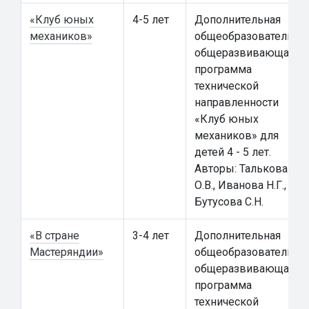
«Клуб юных
4-5 лет
Дополнительная
механиков»
общеобразовательна
общеразвивающая
программа
технической
направленности
«Клуб юных
механиков» для
детей 4 - 5 лет.
Авторы: Талькова
О.В., Иванова Н.Г.,
Бутусова С.Н.
«В стране
3-4 лет
Дополнительная
Мастеряндии»
общеобразовательна
общеразвивающая
программа
технической