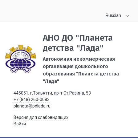
Russian
АНО ДО "Планета
детства "Лада"
Автономная некоммерческая
организация дошкольного
образования "Планета детства
"Лада"
445051, г.Тольятти, пр-т Ст.Разина, 53
+7 (848) 260-0083
planeta@pdlada.ru
Версия для слабовидящих
Войти