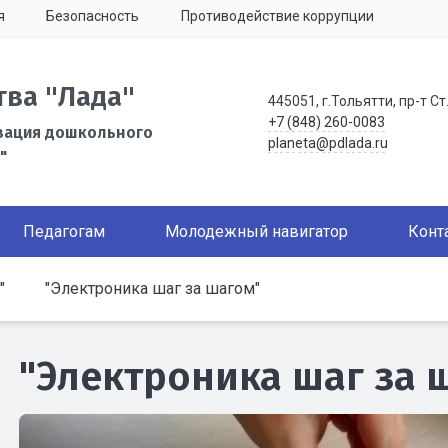
я
Безопасность
Противодействие коррупции
тва "Лада"
445051, г.Тольятти, пр-т Ст
+7 (848) 260-0083
зация дошкольного
planeta@pdlada.ru
"
Педагогам
Молодежный навигатор
Конт
"
"Электроника шаг за шагом"
"Электроника шаг за 