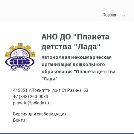
Russian
АНО ДО "Планета
детства "Лада"
Автономная некоммерческая
организация дошкольного
образования "Планета детства
"Лада"
445051, г.Тольятти, пр-т Ст.Разина, 53
+7 (848) 260-0083
planeta@pdlada.ru
Версия для слабовидящих
Войти