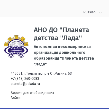
Russian
АНО ДО "Планета
детства "Лада"
Автономная некоммерческая
организация дошкольного
образования "Планета детства
"Лада"
445051, г.Тольятти, пр-т Ст.Разина, 53
+7 (848) 260-0083
planeta@pdlada.ru
Версия для слабовидящих
Войти