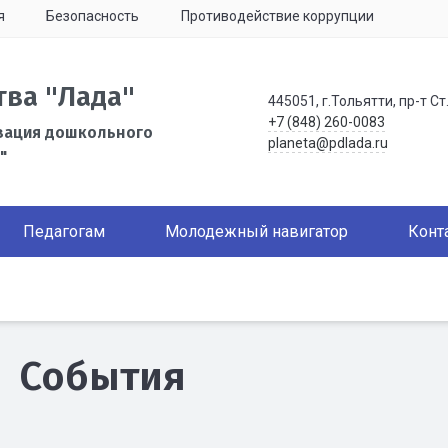
я
Безопасность
Противодействие коррупции
тва "Лада"
445051, г.Тольятти, пр-т Ст
+7 (848) 260-0083
зация дошкольного
planeta@pdlada.ru
"
Педагогам
Молодежный навигатор
Конт
События