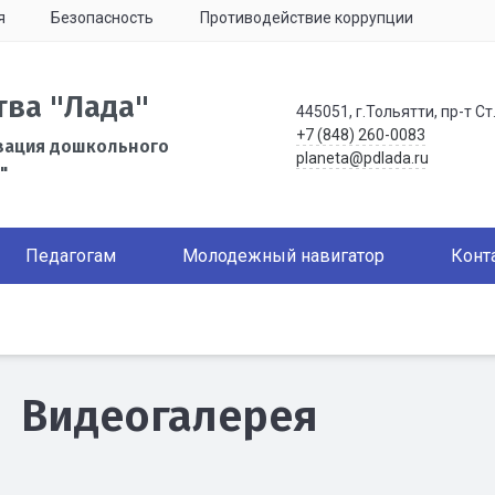
я
Безопасность
Противодействие коррупции
тва "Лада"
445051, г.Тольятти, пр-т Ст
+7 (848) 260-0083
зация дошкольного
planeta@pdlada.ru
"
Педагогам
Молодежный навигатор
Конт
Видеогалерея