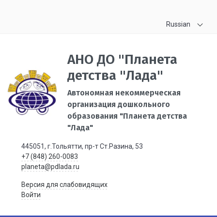
Russian
АНО ДО "Планета
детства "Лада"
Автономная некоммерческая
организация дошкольного
образования "Планета детства
"Лада"
445051, г.Тольятти, пр-т Ст.Разина, 53
+7 (848) 260-0083
planeta@pdlada.ru
Версия для слабовидящих
Войти