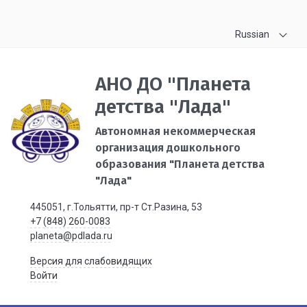
Russian
АНО ДО "Планета
детства "Лада"
Автономная некоммерческая
организация дошкольного
образования "Планета детства
"Лада"
445051, г.Тольятти, пр-т Ст.Разина, 53
+7 (848) 260-0083
planeta@pdlada.ru
Версия для слабовидящих
Войти